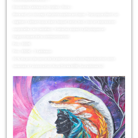
Dousième tableau du triplex « Hora »
Hora est un concept de philosophie antique ; Triptyque décrit un
segment sémantique dans lequel texte, mot, voix et expression
corporelle s’entremêlent. Il relie les aspects physiques et
linguistiques de la communication.
Prix- 300€
Prix- 850€ – 3 tableaux
10 % du prix de vente de la peinture ou de sa reproduction sont
reversés à l’association Aura Dorée ASBL (auradoree.lu)