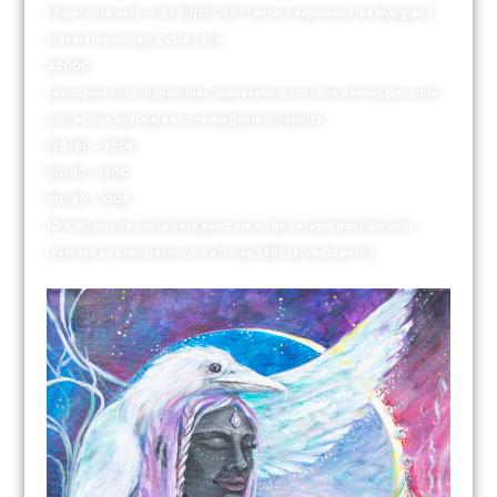
l’Âme ! Ainsi soit-il ! Et AINSI C’EST ! Ainsi s’expriment les énergies à
travers les couleurs et la toile.
4500€
Les copies sont disponibles. Impressions sur toile, vernies pour une
protection optimale et une meilleure durabilité.
120×80 – 300€
90×60 – 150€
60
×
40 – 100€
10 % du prix de vente de la peinture ou de sa reproduction sont
reversés à l’association Aura Dorée ASBL (auradoree.lu)