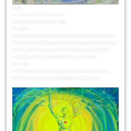
SOFIA
Une série de peintures de Portal Kyiv
acrylique, craquelure, feutres, toile
50 × 50 cm
À travers l’espace, la puissance des éléments, les vastes distances
entre les rives, séparées par des eaux tumultueuses, trouver un pont
d’unité, d’abord en soi, et ressentir son état naturel d’intégrité.
Le célèbre pont Paton sur le fleuve Dnipro, Kyiv, Ukraine.
Prix- 300€
10 % du prix de vente de la peinture ou de sa reproduction sont
reversés à l’association Aura Dorée ASBL (auradoree.lu)