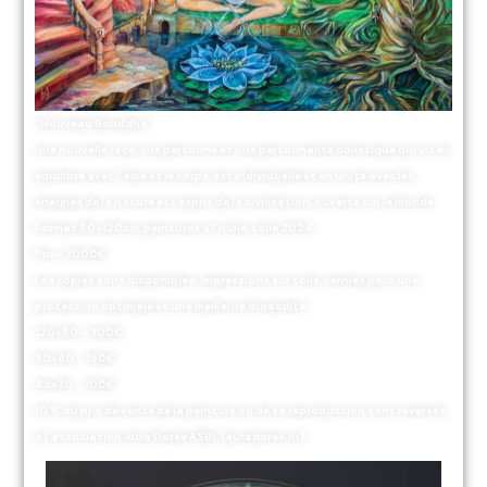
“Nouveau Bouddha”
une nouvelle race, une personne et une personnalité holistique qui vit en
équilibre avec l’âme et le corps, est individuelle et en unité avec les
énergies de la nature et l’esprit de la civilisation, ouverte sur le monde.
Format 80×120cm, peintures à l’huile, toile 2024
Prix- 3000€
Les copies sont disponibles. Impressions sur toile, vernies pour une
protection optimale et une meilleure durabilité.
120×80 – 300€
90×60 – 150€
45×30 – 100€
10 % du prix de vente de la peinture ou de sa reproduction sont reversés
à l’association Aura Dorée ASBL (auradoree.lu)