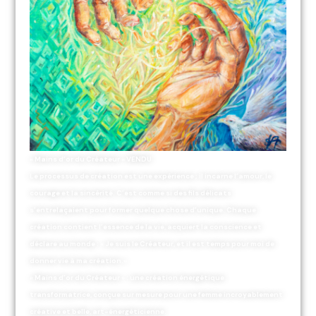
« Mains d’or du Créateur » VENDU
Le processus de création est une expérience ; il incarne l’amour, le
courage et la sincérité. C’est comme si des fils délicats
s’entrelaçaient pour former quelque chose d’unique. Chaque
création contient l’essence de la vie, acquiert la conscience et
déclare au monde : « Je suis le Créateur, et il est temps pour moi de
donner vie à ma création.»
« Mains d’or du Créateur » : une création énergétique
transformatrice, conçue sur mesure pour une femme incroyablement
créative et belle, art-énergéticienne.