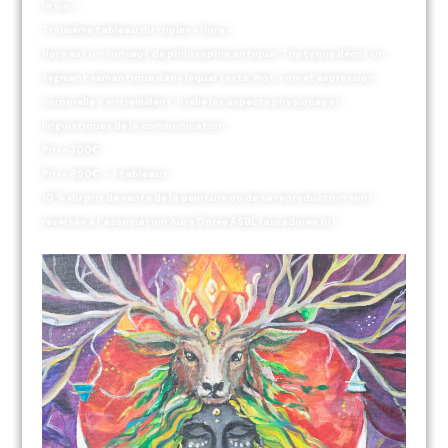
la vie. »
Troisième tableau du triplex « Hora »
Hora est un concept de philosophie antique ; Triptyque décrit un
segment sémantique dans lequel texte, mot, voix et expression
corporelle s’entremêlent. Il relie les aspects physiques et
linguistiques de la communication.
Prix- 300€
Prix- 850€ – 3 tableaux
10 % du prix de vente de la peinture ou de sa reproduction sont
reversés à l’association Aura Dorée ASBL (auradoree.lu)