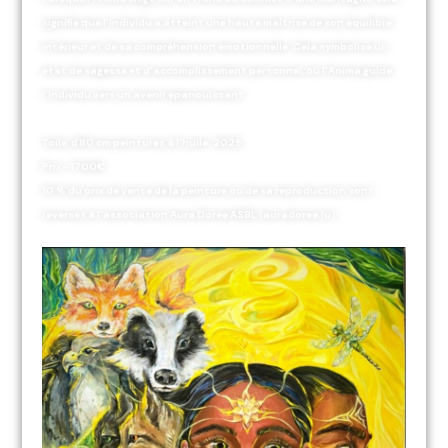
signifie que l’individu a atteint une haute maîtrise de son équilibre
intérieur et de sa compréhension émotionnelle. Cela symbolise un
état de sagesse et d’accomplissement personnel, où l’Anima guide
l’individu vers un avenir épanouissant.
Toile, ď80 cm peintures à l’huile. 2025
Prix- 1700€
10 % du prix de vente de la peinture ou de sa reproduction sont
reversés à l’association Aura Dorée ASBL (auradoree.lu)