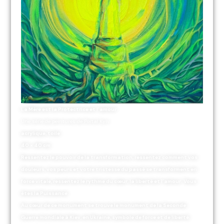
La Mère est la Protectrice et l’amour.
Une série de peintures de Portal Kyiv
acrylique, toile
40 × 40 cm
Ressentez le pouvoir de la transformation, ressentez comment vos
douleurs, vos peurs et votre tristesse du passé se transforment en
force vitale, ressentez le rythme du cœur, la liberté et l’amour. Vous
êtes la Puissance.
Au cœur de ce monument se trouve le monument de la Seconde
Guerre mondiale à Kiev, en Ukraine, symbole de force et de liberté.