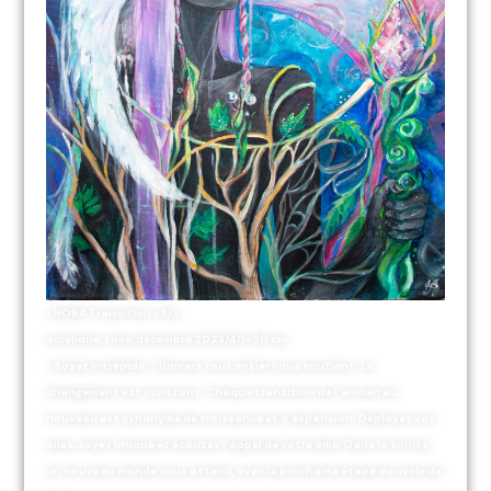
« HORA.Transition » 3/3
acrylique, toile, décembre 2023/40×50 cm
« Soyez intrépide ; l’Univers tout entier vous soutient. Le
changement est constant. Chaque transition de l’ancien au
nouveau est synonyme de croissance et d’expansion. Déployez vos
ailes, soyez unique et écoutez l’appel de votre âme. Dans la trinité,
un nouveau monde vous attend, avec la prochaine étape du cycle de