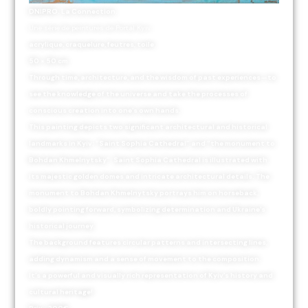
DNIPRO. La Connection.
Une série de peintures de Portal Kyiv
acrylique, craquelure, feutres, toile
50 × 50 cm
Through time, architecture, and the wisdom of past experiences—to
see the knowledge of the universe and take the processes of
conscious creation into one’s own hands.
This painting depicts two significant architectural and historical
landmarks in Kyiv: “Saint Sophia Cathedral” and “the monument to
Bohdan Khmelnytsky”. Saint Sophia Cathedral is illustrated with
its majestic golden domes and intricate architectural details. The
monument to Bohdan Khmelnytsky portrays him on horseback,
boldly pointing forward, symbolizing determination and Ukraine’s
historical journey.
The background features circular patterns and intersecting lines,
adding dynamism and a sense of movement to the composition.
It’s a powerful and visually rich representation of Kyiv’s history and
cultural heritage!