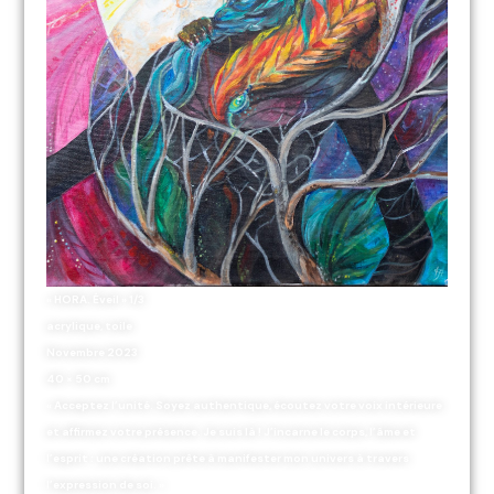
« HORA. Éveil » 1/3
acrylique, toile
Novembre 2023
40 × 50 cm
« Acceptez l’unité. Soyez authentique, écoutez votre voix intérieure
et affirmez votre présence. Je suis là ! J’incarne le corps, l’âme et
l’esprit : une création prête à manifester mon univers à travers
l’expression de soi. »