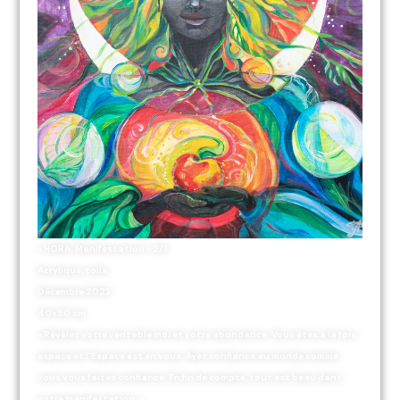
« HORA. Manifestation » 2/3
Acrylique, toile
Décembre 2023
40×50 cm
« Révélez votre véritable moi et votre abondance. Vous êtes à la fois
espace et l’Espace est en vous. Ayez confiance au monde comme
vous vous faites confiance. En fin de compte, tout est beau dans
votre manifestation. »