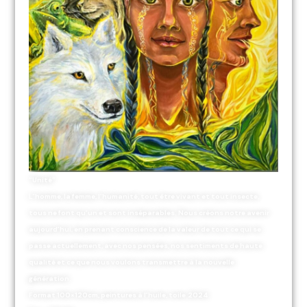
“Unité”.
L’homme, la femme, l’humanité, tout être vivant et tout insecte,
tous ne font qu’un et sont inséparables. Nous créons notre avenir
aujourd’hui, en prenant conscience de la valeur de tout ce qui se
passe actuellement, avec nos pensées, nos sentiments de haute
qualité et ce que nous voulons transmettre à la nouvelle
génération.
Format 100×120cm, peintures à l’huile, toile
2024