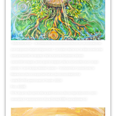
“Arbre de la vie” – le thème de la conscience de soi et se concentrer
sur ce qui est le plus important. La valeur de la vie, la découverte de
son potentiel, le respect de la nature humaine, de ses
caractéristiques, ainsi que le respect de la nature de tout ce qui
existe. C’est là que réside l’avenir : l’inclusivité, l’ouverture, la
libération de votre potentiel et de votre créativité.
toile 50×50, peintures à l’huile. 2024
Prix-400€
10 % du prix de vente de la peinture ou de sa reproduction sont
reversés à l’association Aura Dorée ASBL (auradoree.lu)