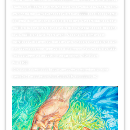
l’harmonie. Elle émet une énergie positive, favorisant la création d’un
avenir heureux. La fréquence des vibrations 888Hz est liée à l’énergie
de l’infini, de l’abondance et de la prospérité. Cette fréquence aide à
améliorer la concentration et attire des changements positifs dans
la vie, améliorant ainsi votre avenir. Ce sont précisément ces
énergies et vibrations qui naissent chez une personne aspirant à un
haut développement spirituel et à l’harmonie. Pour Aura Dorée ASBL.
Toile, acrylique sur un dessin neurographique. 40×50 cm
Prix-330€
10 % du prix de vente de la peinture ou de sa reproduction sont
reversés à l’association Aura Dorée ASBL (auradoree.lu)