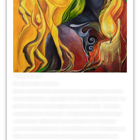
“Flamme de la Vie”
80×120 cm Huile, toile 2024
Dans la transformation de la douleur du feu, dans la danse vivante
de la vie ! Quand est-ce possible ? Où ? Sous quelles conditions ? Au
pied de l’éternité, sous les regards attentifs de l’infini… Derrière le
masque de la peur, la Vie sourit. L’énergie dorée se répand avec joie,
Le rire éclatant s’élève dans toutes les directions ! La musique
monte et se diffuse partout. Voici le FEU de la vie ! Ici, la révélation du
Cœur ouvre de nouveaux horizons et proclame la Réalisation de