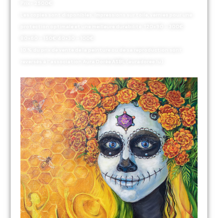
Prix- 2500€
Les copies sont disponibles. Impressions sur toile, vernies pour une
protection optimale et une meilleure durabilité. 120×90 – 300€
80×60 – 150€ 40×30 – 100€
10 % du prix de vente de la peinture ou de sa reproduction sont
reversés à l’association Aura Dorée ASBL (auradoree.lu)