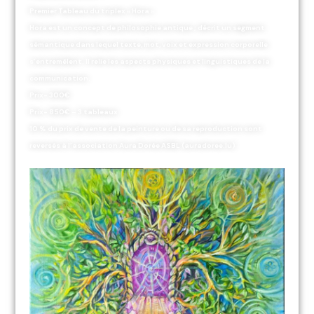
Premier Tableau du triplex « Hora »
Hora est un concept de philosophie antique ; décrit un segment
sémantique dans lequel texte, mot, voix et expression corporelle
s’entremêlent. Il relie les aspects physiques et linguistiques de la
communication.
Prix- 300€
Prix- 850€ – 3 tableaux
10 % du prix de vente de la peinture ou de sa reproduction sont
reversés à l’association Aura Dorée ASBL (auradoree.lu)